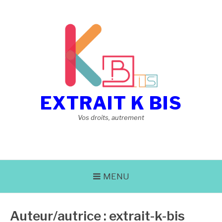
Aller
au
contenu
EXTRAIT K BIS
Vos droits, autrement
MENU
Auteur/autrice :
extrait-k-bis