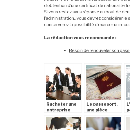
d’obtention d’une certificat de nationalité fr
Si vous restez sans réponse au bout de deu
l’administration., vous devrez considérer le
conserverez la possibilité d’exercer un reco
La rédaction vous recommande :
Besoin de renouveler son pas
Racheter une
Le passeport,
L
entreprise
une pièce
p
importante
s
pour les
e
déplacements
d