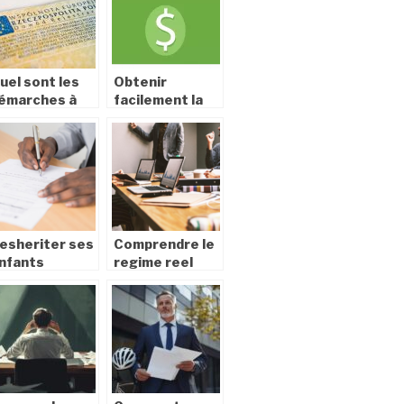
uel sont les
Obtenir
émarches à
facilement la
uivre pour
nationalité
btenir sa
américaine
arte grise en
igne ?
esheriter ses
Comprendre le
nfants
regime reel
egalement : les
simplifie de tva
tapes a suivre
pour les
entreprises