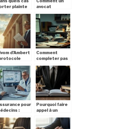
ans quels cas
Comment un
orter plainte
avocat
ontre son
spécialisé peut
mployeur ?
optimiser votre
es 10
indemnisation
ituations de
après un
icenciement
accident de
njustifié
vélo
ivom d’Ambert
Comment
 protocole
completer pas
edical et suivi
a pas votre
es seniors
attestation
ors d’un
Pole emploi
icenciement
particulier
our inaptitude
employeur :
format PDF
inclus
ssurance pour
Pourquoi faire
édecins :
appel à un
ualité de
avocat
ouverture et
spécialisé pour
arifs
vos recours