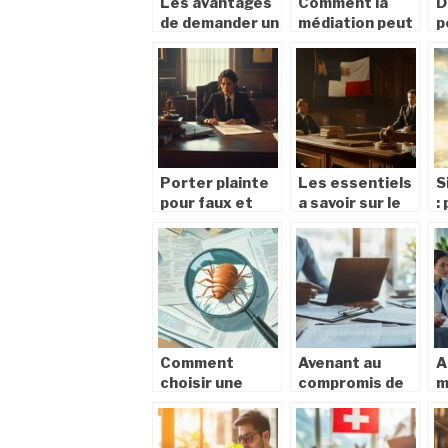
Les avantages
Comment la
D
de demander un
médiation peut
p
extrait kbis en
vous aider à
c
ligne pour votre
résoudre des
e
entreprise
litiges
L
rapidement et
s
économiquement
l
i
Porter plainte
Les essentiels
S
pour faux et
a savoir sur le
:
usage de faux :
droit penal
m
Distinguer faux
francais : une
d
materiel et
harmonisation
l
intellectuel
avec les
l
standards
p
internationaux
Comment
Avenant au
A
choisir une
compromis de
m
assurance pour
vente
q
les punaises de
immobilier :
c
lit et réduire
guide pratique
t