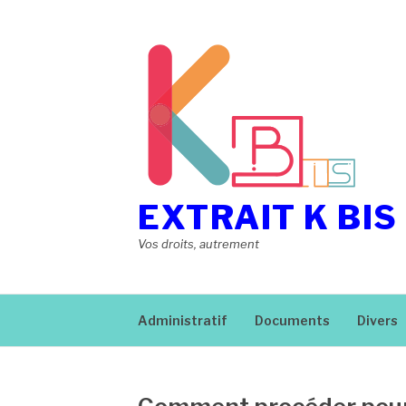
Aller
au
contenu
EXTRAIT K BIS
Vos droits, autrement
Administratif
Documents
Divers