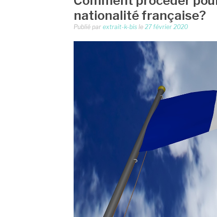
Comment procéder pour o
nationalité française?
Publié par
extrait-k-bis
le
27 février 2020