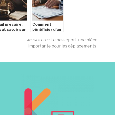
ompétitifs,
administratifs
st-ce possible
et judiciaires
ail précaire :
Comment
out savoir sur
bénéficier d’un
a durée
service
aximale et
d’accompagnement
Le passeport, une pièce
Article suivant
es conditions
pour les
importante pour les déplacements
démarches
d’état civil
facilement