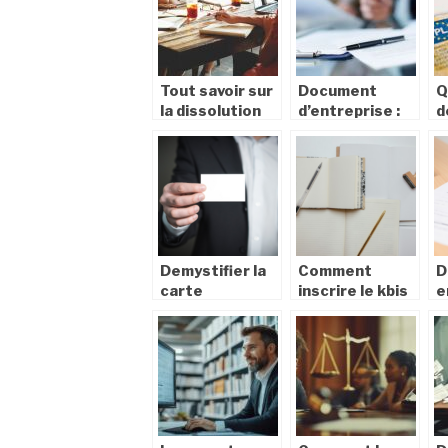
Tout savoir sur
Document
Q
la dissolution
d’entreprise :
d
administrative
tout savoir sur
s
d’une
l’extrait Kbis
o
entreprise
c
l
Demystifier la
Comment
D
carte
inscrire le kbis
e
d’identite
sur un tampon
l
francaise : tout
encreur ?
e
ce que vous
devez savoir