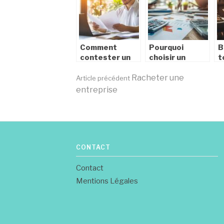
les coûts de
pour éviter les
c
traitement
vices cachés
e
?
Comment
Pourquoi
B
contester un
choisir un
t
refus de la
cabinet
s
Lire
MDPH en
Racheter une
comptable
m
Article précédent
suivant les
expérimenté
s
entreprise
bonnes étapes
pour votre
la
entreprise en
Suisse
suite
CONTACT
Contact
Mentions Légales