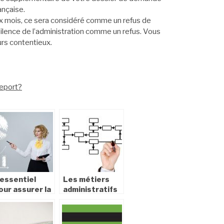
ançaise.
x mois, ce sera considéré comme un refus de
 silence de l’administration comme un refus. Vous
urs contentieux.
seport?
’essentiel
Les métiers
our assurer la
administratifs
urvie de votre
les plus
ntreprise
courants
ans le temps