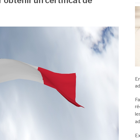
btenir un certificat de
En
ad
Fa
ré
le
ad
Ex