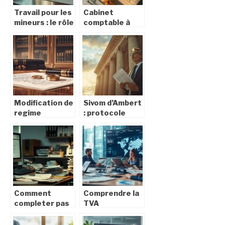
Travail pour les
Cabinet
mineurs : le rôle
comptable à
essentiel des
Carquefou :
organismes de
Quels outils
protection
numériques
dans
pour une
l’encadrement
gestion
optimale ?
Modification de
Sivom d’Ambert
regime
: protocole
matrimonial :
medical et suivi
anticipez les
des seniors
repercussions
lors d’un
fiscales pour
licenciement
votre foyer
pour inaptitude
Comment
Comprendre la
completer pas
TVA
a pas votre
intracommunautaire
attestation
pour optimiser