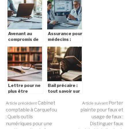
Pole emploi
vos échanges
particulier
en Europe
employeur :
format PDF
inclus
Avenant au
Assurance pour
compromis de
médecins :
vente
qualité de
immobilier :
couverture et
guide pratique
tarifs
pour éviter les
compétitifs,
vices cachés
est-ce possible
?
Lettre pour ne
Bail précaire :
plus être
tout savoir sur
garant loyer :
sa durée
Lire
Comment
Cabinet
maximale et
Porter
Article précédent
Article suivant
procéder étape
ses conditions
comptable à Carquefou
plainte pour faux et
par étape pour
: Quels outils
usage de faux :
la
se désengager
numériques pour une
Distinguer faux
?