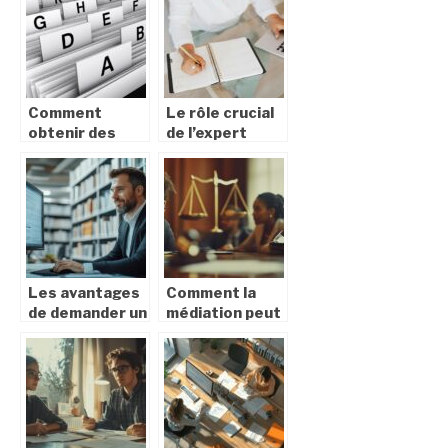
ce que vous
devez savoir
Comment
Le rôle crucial
obtenir des
de l’expert
informations
d’assuré dans
sur les villes
la gestion des
françaises par
sinistres
département
Les avantages
Comment la
de demander un
médiation peut
extrait kbis en
vous aider à
ligne pour votre
résoudre des
entreprise
litiges
rapidement et
économiquement