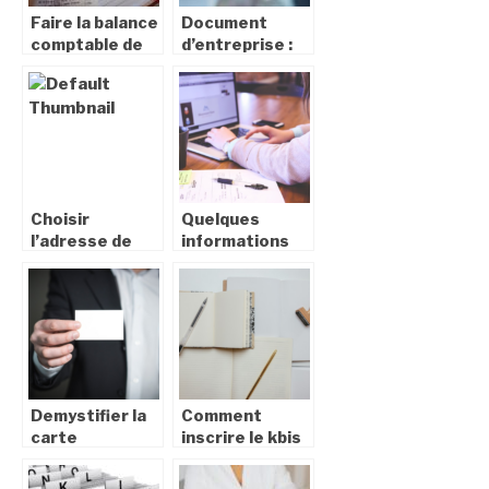
Faire la balance
Document
comptable de
d’entreprise :
votre
tout savoir sur
entreprise :
l’extrait Kbis
quels sont les
documents
necessaires ?
Choisir
Quelques
l’adresse de
informations
domiciliation de
sur l’inspection
son entreprise
du travail
: quelles sont
les options ?
Demystifier la
Comment
carte
inscrire le kbis
d’identite
sur un tampon
francaise : tout
encreur ?