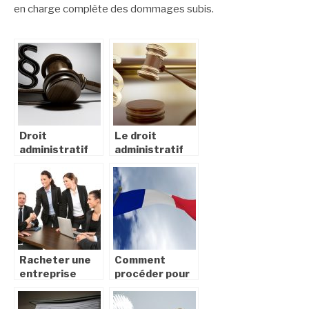
en charge complète des dommages subis.
Droit
Le droit
administratif
administratif
et
dans le
administration
contexte
à plusieurs
européen
niveaux : Une
comparaison
entre l’UE et
les États-Unis
Racheter une
Comment
entreprise
procéder pour
obtenir un
certificat de