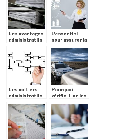
nationalité
française?
Les avantages
L’essentiel
administratifs
pour assurer la
de devenir
survie de votre
salarié porté
entreprise
dans le temps
Les métiers
Pourquoi
administratifs
vérifie-t-on les
les plus
papiers d’une
courants
auto ?