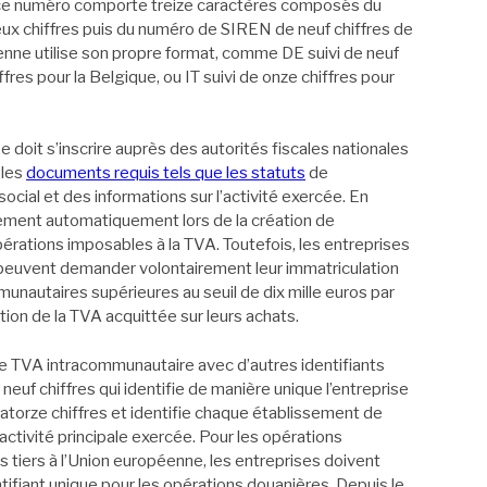
, ce numéro comporte treize caractères composés du
deux chiffres puis du numéro de SIREN de neuf chiffres de
enne utilise son propre format, comme DE suivi de neuf
ffres pour la Belgique, ou IT suivi de onze chiffres pour
e doit s’inscrire auprès des autorités fiscales nationales
 les
documents requis tels que les statuts
de
ocial et des informations sur l’activité exercée. En
lement automatiquement lors de la création de
 opérations imposables à la TVA. Toutefois, les entreprises
 peuvent demander volontairement leur immatriculation
mmunautaires supérieures au seuil de dix mille euros par
tion de la TVA acquittée sur leurs achats.
de TVA intracommunautaire avec d’autres identifiants
uf chiffres qui identifie de manière unique l’entreprise
atorze chiffres et identifie chaque établissement de
’activité principale exercée. Pour les opérations
s tiers à l’Union européenne, les entreprises doivent
ifiant unique pour les opérations douanières. Depuis le