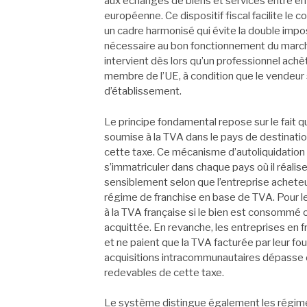
aux échanges de biens et services entre ent
européenne. Ce dispositif fiscal facilite l
un cadre harmonisé qui évite la double impos
nécessaire au bon fonctionnement du marc
intervient dès lors qu’un professionnel achè
membre de l’UE, à condition que le vendeur 
d’établissement.
Le principe fondamental repose sur le fait q
soumise à la TVA dans le pays de destination
cette taxe. Ce mécanisme d’autoliquidation 
s’immatriculer dans chaque pays où il réali
sensiblement selon que l’entreprise achete
régime de franchise en base de TVA. Pour le
à la TVA française si le bien est consommé o
acquittée. En revanche, les entreprises en 
et ne paient que la TVA facturée par leur fou
acquisitions intracommunautaires dépasse di
redevables de cette taxe.
Le système distingue également les régimes