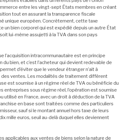
reprises établies dans différents pays de l’Union
e commerce entre les vingt-sept États membres en créant
ition tout en assurant la transparence fiscale
hé unique européen. Concrètement, cette taxe
te un bien corporel qui est expédié depuis un autre État
soit lui-même assujetti à la TVA dans son pays
ue l’acquisition intracommunautaire est en principe
 du bien, et c’est l’acheteur qui devient redevable de
permet d’éviter que le vendeur étranger n’ait à
se des ventes. Les modalités de traitement diffèrent
use est soumise à un régime réel de TVA ou bénéficie du
s entreprises sous régime réel, l’opération est soumise
u utilisé en France, avec un droit à déduction de la TVA
franchise en base sont traitées comme des particuliers
rnisseur, sauf si le montant annuel hors taxe de leurs
x mille euros, seuil au-delà duquel elles deviennent
 applicables aux ventes de biens selon la nature de