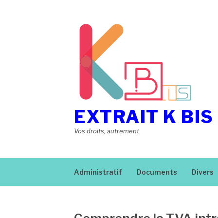
Aller
au
contenu
EXTRAIT K BIS
Vos droits, autrement
Administratif
Documents
Divers