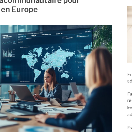
racommunautaire pour
 en Europe
En
ad
Fa
ré
le
ad
Ex