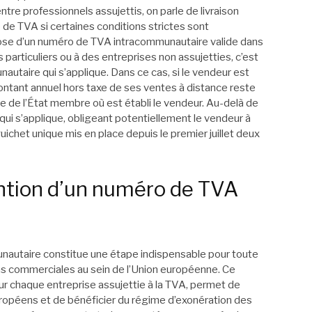
ntre professionnels assujettis, on parle de livraison
de TVA si certaines conditions strictes sont
ose d’un numéro de TVA intracommunautaire valide dans
particuliers ou à des entreprises non assujetties, c’est
autaire qui s’applique. Dans ce cas, si le vendeur est
ontant annuel hors taxe de ses ventes à distance reste
elle de l’État membre où est établi le vendeur. Au-delà de
 qui s’applique, obligeant potentiellement le vendeur à
guichet unique mis en place depuis le premier juillet deux
ention d’un numéro de TVA
nautaire constitue une étape indispensable pour toute
ons commerciales au sein de l’Union européenne. Ce
our chaque entreprise assujettie à la TVA, permet de
uropéens et de bénéficier du régime d’exonération des