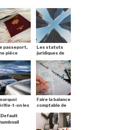
e passeport,
Les statuts
ne pièce
juridiques de
mportante
l’entreprise : la
our les
SASU
éplacements
ourquoi
Faire la balance
érifie-t-on les
comptable de
apiers d’une
votre
uto ?
entreprise :
quels sont les
documents