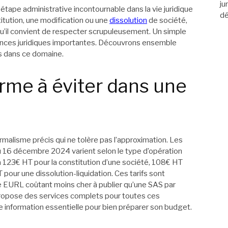
ju
étape administrative incontournable dans la vie juridique
dé
itution, une modification ou une
dissolution
de société,
 qu’il convient de respecter scrupuleusement. Un simple
uences juridiques importantes. Découvrons ensemble
s dans ce domaine.
orme à éviter dans une
ormalisme précis qui ne tolère pas l’approximation. Les
el du 16 décembre 2024 varient selon le type d’opération
123€ HT pour la constitution d’une société, 108€ HT
 pour une dissolution-liquidation. Ces tarifs sont
ne EURL coûtant moins cher à publier qu’une SAS par
opose des services complets pour toutes ces
 information essentielle pour bien préparer son budget.