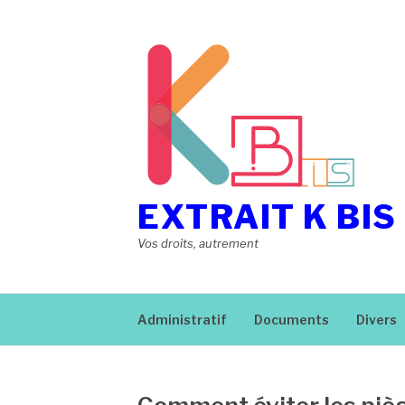
Aller
au
contenu
EXTRAIT K BIS
Vos droits, autrement
Administratif
Documents
Divers