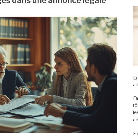
ges dans une annonce légale
En
ad
Fa
ré
le
ad
Ex