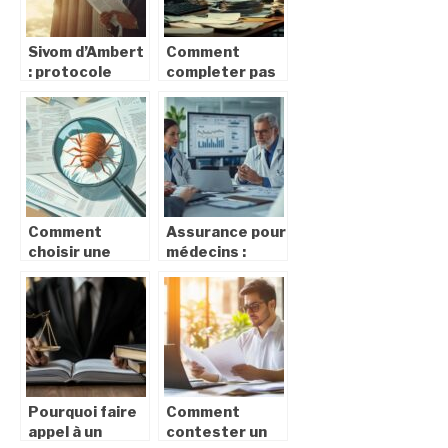
internationaux
Sivom d’Ambert
Comment
: protocole
completer pas
medical et suivi
a pas votre
des seniors
attestation
lors d’un
Pole emploi
licenciement
particulier
pour inaptitude
employeur :
format PDF
inclus
Comment
Assurance pour
choisir une
médecins :
assurance pour
qualité de
les punaises de
couverture et
lit et réduire
tarifs
les coûts de
compétitifs,
traitement
est-ce possible
?
Pourquoi faire
Comment
appel à un
contester un