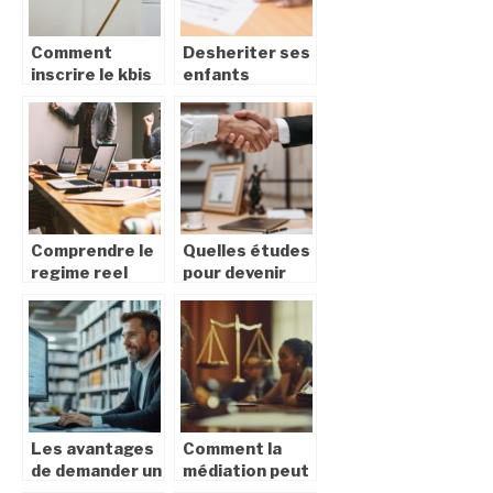
Comment
Desheriter ses
inscrire le kbis
enfants
sur un tampon
legalement : les
encreur ?
etapes a suivre
Comprendre le
Quelles études
regime reel
pour devenir
simplifie de tva
avocat d’affaire
pour les
?
entreprises
Les avantages
Comment la
de demander un
médiation peut