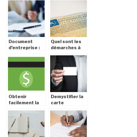
courants
d’une
entreprise
Document
Quel sont les
d’entreprise :
démarches à
tout savoir sur
suivre pour
l’extrait Kbis
obtenir sa
carte grise en
ligne ?
Obtenir
Demystifier la
facilement la
carte
nationalité
d’identite
américaine
francaise : tout
ce que vous
devez savoir