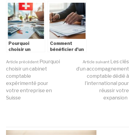
avocat
refus de la
spécialisé pour
MDPH en
vos recours
suivant les
administratifs
bonnes étapes
et judiciaires
Pourquoi
Comment
choisir un
bénéficier d’un
cabinet
service
Lire
comptable
Pourquoi
d’accompagnement
Les clés
Article précédent
Article suivant
expérimenté
pour les
choisir un cabinet
d’un accompagnement
pour votre
démarches
comptable
comptable dédié à
la
entreprise en
d’état civil
expérimenté pour
l’international pour
Suisse
facilement
votre entreprise en
réussir votre
Suisse
expansion
suite
A PROPOS