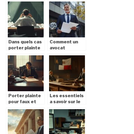
extrait kbis en
vous aider à
ligne pour votre
résoudre des
entreprise
litiges
rapidement et
économiquement
Dans quels cas
Comment un
porter plainte
avocat
contre son
spécialisé peut
employeur ?
optimiser votre
Les 10
indemnisation
situations de
après un
licenciement
accident de
injustifié
vélo
Porter plainte
Les essentiels
pour faux et
a savoir sur le
usage de faux :
droit penal
Distinguer faux
francais : une
materiel et
harmonisation
intellectuel
avec les
standards