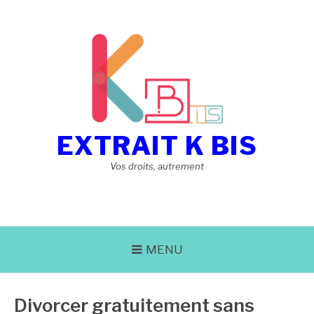
Aller
au
contenu
EXTRAIT K BIS
Vos droits, autrement
MENU
Divorcer gratuitement sans