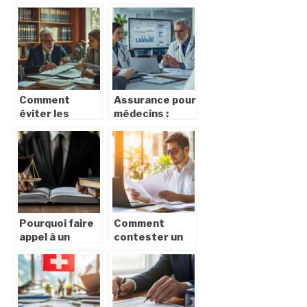
a pas votre
assurance pour
attestation
les punaises de
Pole emploi
lit et réduire
particulier
les coûts de
employeur :
traitement
format PDF
inclus
Comment
Assurance pour
éviter les
médecins :
pièges dans
qualité de
une annonce
couverture et
légale
tarifs
compétitifs,
est-ce possible
?
Pourquoi faire
Comment
appel à un
contester un
avocat
refus de la
spécialisé pour
MDPH en
vos recours
suivant les
administratifs
bonnes étapes
et judiciaires