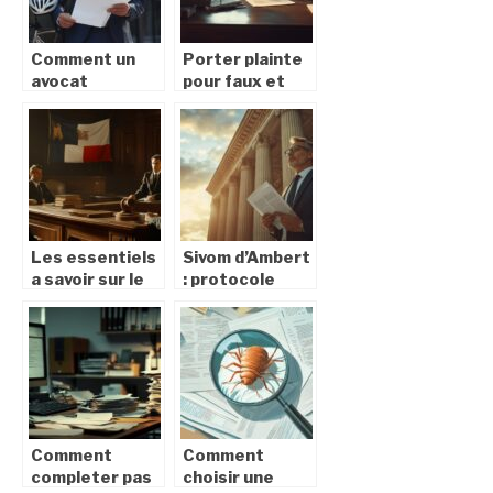
injustifié
Comment un
Porter plainte
avocat
pour faux et
spécialisé peut
usage de faux :
optimiser votre
Distinguer faux
indemnisation
materiel et
après un
intellectuel
accident de
vélo
Les essentiels
Sivom d’Ambert
a savoir sur le
: protocole
droit penal
medical et suivi
francais : une
des seniors
harmonisation
lors d’un
avec les
licenciement
standards
pour inaptitude
internationaux
Comment
Comment
completer pas
choisir une