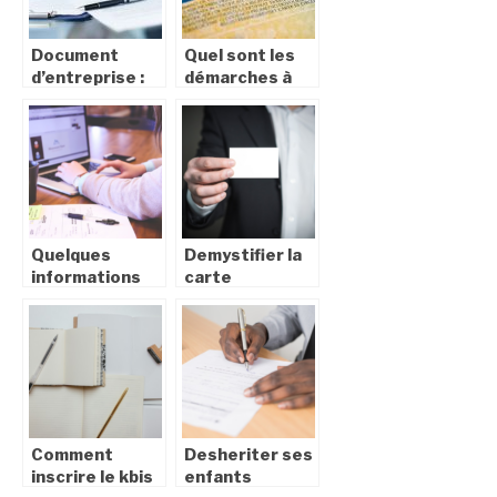
Document
Quel sont les
d’entreprise :
démarches à
tout savoir sur
suivre pour
l’extrait Kbis
obtenir sa
carte grise en
ligne ?
Quelques
Demystifier la
informations
carte
sur l’inspection
d’identite
du travail
francaise : tout
ce que vous
devez savoir
Comment
Desheriter ses
inscrire le kbis
enfants