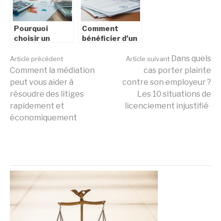
Pourquoi
Comment
choisir un
bénéficier d’un
cabinet
service
Lire
comptable
d’accompagnement
Dans quels
Article précédent
Article suivant
expérimenté
pour les
Comment la médiation
cas porter plainte
pour votre
démarches
peut vous aider à
contre son employeur ?
la
entreprise en
d’état civil
résoudre des litiges
Les 10 situations de
Suisse
facilement
rapidement et
licenciement injustifié
économiquement
suite
A PROPOS