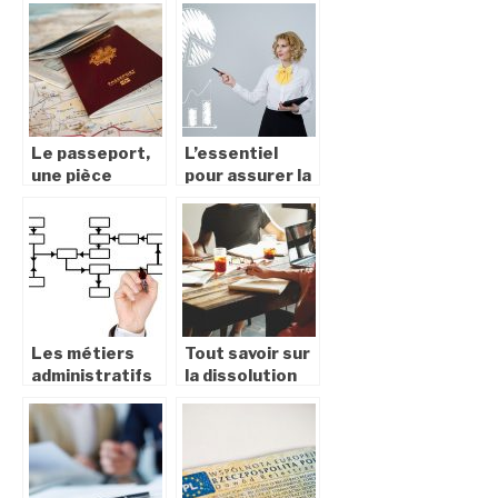
certificat de
nationalité
française?
Le passeport,
L’essentiel
une pièce
pour assurer la
importante
survie de votre
pour les
entreprise
déplacements
dans le temps
Les métiers
Tout savoir sur
administratifs
la dissolution
les plus
administrative
courants
d’une
entreprise