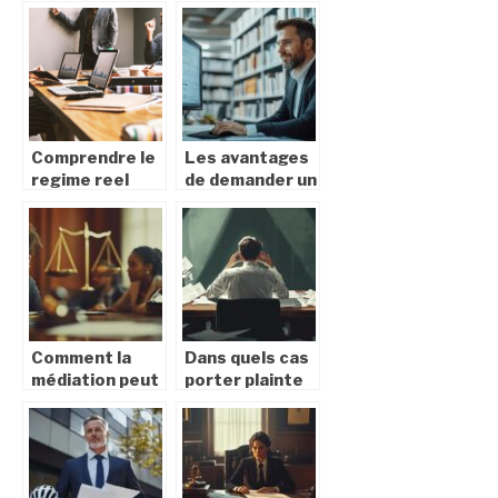
sur un tampon
legalement : les
encreur ?
etapes a suivre
Comprendre le
Les avantages
regime reel
de demander un
simplifie de tva
extrait kbis en
pour les
ligne pour votre
entreprises
entreprise
Comment la
Dans quels cas
médiation peut
porter plainte
vous aider à
contre son
résoudre des
employeur ?
litiges
Les 10
rapidement et
situations de
économiquement
licenciement