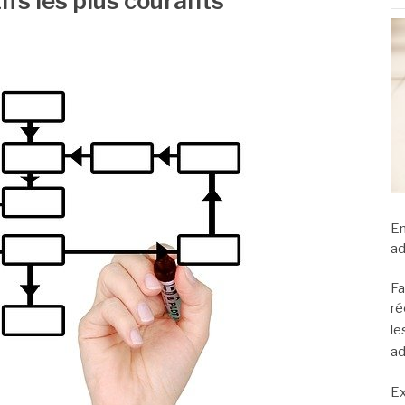
ifs les plus courants
En
ad
Fa
ré
le
ad
Ex