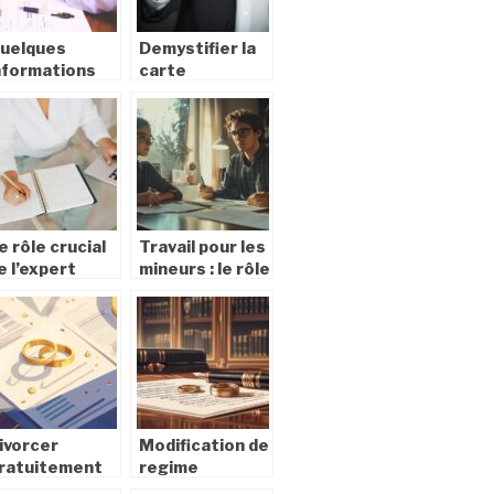
uelques
Demystifier la
nformations
carte
ur l’inspection
d’identite
u travail
francaise : tout
ce que vous
devez savoir
e rôle crucial
Travail pour les
e l’expert
mineurs : le rôle
’assuré dans
essentiel des
a gestion des
organismes de
inistres
protection
dans
l’encadrement
ivorcer
Modification de
ratuitement
regime
ans avocat :
matrimonial :