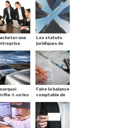
acheter une
Les statuts
ntreprise
juridiques de
l’entreprise : la
SASU
ourquoi
Faire la balance
érifie-t-on les
comptable de
apiers d’une
votre
uto ?
entreprise :
quels sont les
documents
necessaires ?