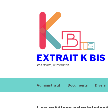
Aller
au
contenu
EXTRAIT K BIS
Vos droits, autrement
Administratif
Documents
Divers