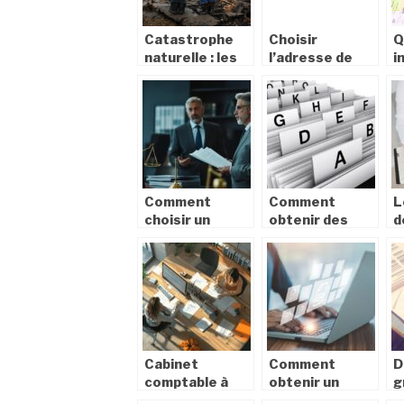
Catastrophe
Choisir
Q
naturelle : les
l’adresse de
i
conditions
domiciliation de
s
d’indemnisation
son entreprise
d
: quelles sont
les options ?
Comment
Comment
L
choisir un
obtenir des
d
cabinet
informations
d
d’avocats pour
sur les villes
l
obtenir une
françaises par
s
indemnisation
département
après un
accident de la
route
Cabinet
Comment
D
comptable à
obtenir un
g
Carquefou :
extrait kbis
s