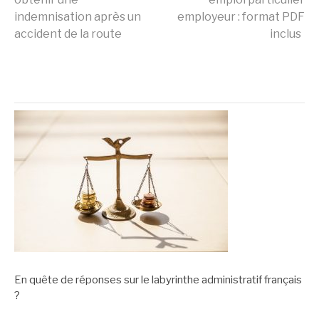
la
accident de la
indemnisation après un
employeur : format PDF
route
accident de la route
inclus
suite
A PROPOS
En quête de réponses sur le labyrinthe administratif français
?