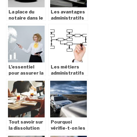
La place du
Les avantages
notaire dans le
administratifs
domaine de
de devenir
viticulture
salarié porté
L’essentiel
Les métiers
pour assurer la
administratifs
survie de votre
les plus
entreprise
courants
dans le temps
Tout savoir sur
Pourquoi
la dissolution
vérifie-t-on les
administrative
papiers d’une