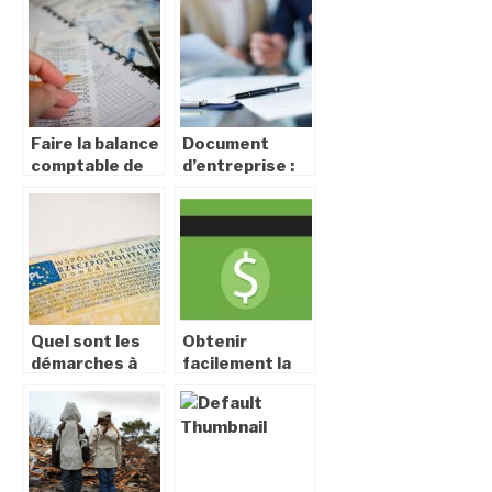
d’une
auto ?
entreprise
Faire la balance
Document
comptable de
d’entreprise :
votre
tout savoir sur
entreprise :
l’extrait Kbis
quels sont les
documents
necessaires ?
Quel sont les
Obtenir
démarches à
facilement la
suivre pour
nationalité
obtenir sa
américaine
carte grise en
ligne ?