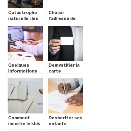
Catastrophe
Choisir
naturelle : les
l’adresse de
conditions
domiciliation de
d’indemnisation
son entreprise
: quelles sont
les options ?
Quelques
Demystifier la
informations
carte
sur l’inspection
d’identite
du travail
francaise : tout
ce que vous
devez savoir
Comment
Desheriter ses
inscrire le kbis
enfants
sur un tampon
legalement : les