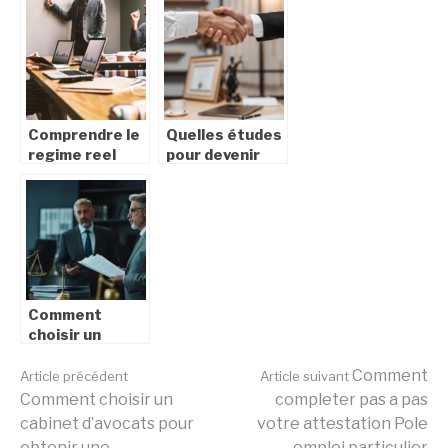
encreur ?
etapes a suivre
Comprendre le
Quelles études
regime reel
pour devenir
simplifie de tva
avocat d’affaire
pour les
?
entreprises
Comment
choisir un
cabinet
Lire
d’avocats pour
Comment
Article précédent
Article suivant
obtenir une
Comment choisir un
completer pas a pas
indemnisation
cabinet d’avocats pour
votre attestation Pole
après un
obtenir une
emploi particulier