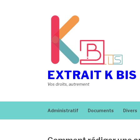
Aller
au
contenu
EXTRAIT K BIS
Vos droits, autrement
Administratif
Documents
Divers