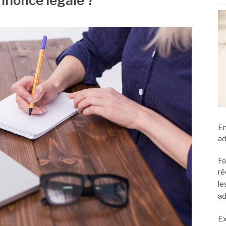
nonce légale ?
En
ad
Fa
ré
le
ad
Ex