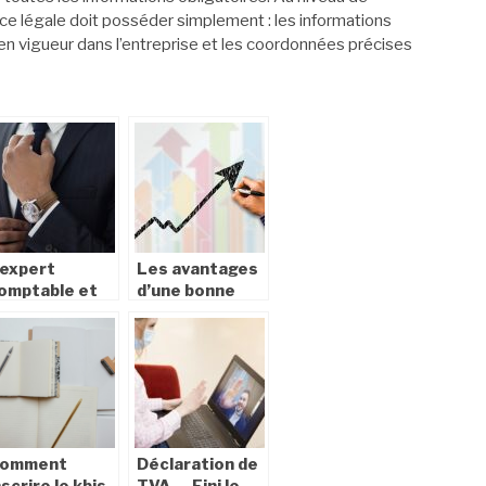
nce légale doit posséder simplement : les informations
 en vigueur dans l’entreprise et les coordonnées précises
’expert
Les avantages
omptable et
d’une bonne
es domaines
gestion de
ans lesquels il
patrimoine
xerce
omment
Déclaration de
nscrire le kbis
TVA — Fini le