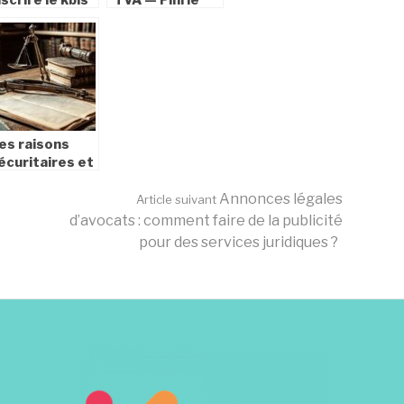
ur un tampon
stress fiscal
ncreur ?
avec
l’automatisation
signée Teledec
es raisons
écuritaires et
thiques :
ourquoi la
Annonces légales
Article suivant
hasse à
d’avocats : comment faire de la publicité
’arbalète est-
pour des services juridiques ?
lle interdite
ans notre
adre législatif