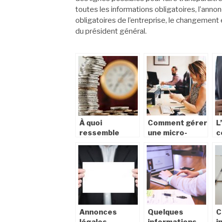
toutes les informations obligatoires, l’anno
obligatoires de l’entreprise, le changement
du président général.
À quoi
Comment gérer
L
ressemble
une micro-
c
l’indépendance
entreprise ?
l
financière ?
d
e
Annonces
Quelques
C
légales
informations
i