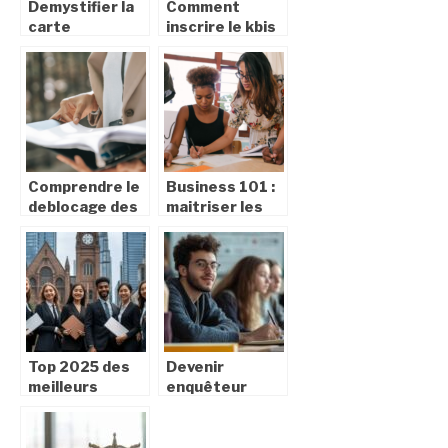
Demystifier la
Comment
carte
inscrire le kbis
d’identite
sur un tampon
francaise : tout
encreur ?
ce que vous
devez savoir
Comprendre le
Business 101 :
deblocage des
maitriser les
fonds de
fondamentaux
succession
du monde
chez le notaire
professionnel
Top 2025 des
Devenir
meilleurs
enquêteur
masters en
professionnel :
droit des
les formations
affaires selon
obligatoires