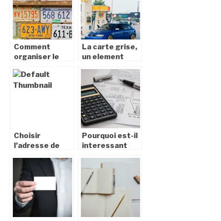
Comment
La carte grise,
organiser le
un element
déménagement
important pour
de votre
votre vehicule
voiture ?
Choisir
Pourquoi est-il
l’adresse de
interessant
domiciliation de
pour une
son entreprise
entreprise de
: quelles sont
s’adresser a un
les options ?
cabinet
d’expertise
comptable ?