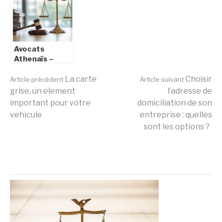
Thotis :
pour devenir
decouvrez le
détective privé
classement
en France et
complet
l’apprentissage
Avocats
de l’OSINT
Athenaïs –
Avocat à
Lire
Bordeaux – 05
La carte
Choisir
Article précédent
Article suivant
35 54 03 25
grise, un element
l’adresse de
important pour votre
domiciliation de son
la
vehicule
entreprise : quelles
sont les options ?
suite
A PROPOS