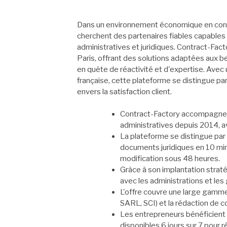
Dans un environnement économique en const
cherchent des partenaires fiables capable
administratives et juridiques. Contract-Fac
Paris, offrant des solutions adaptées aux b
en quête de réactivité et d'expertise. Avec
française, cette plateforme se distingue 
envers la satisfaction client.
Contract-Factory accompagne l
administratives depuis 2014, av
La plateforme se distingue par
documents juridiques en 10 minu
modification sous 48 heures.
Grâce à son implantation strat
avec les administrations et les g
L'offre couvre une large gamme 
SARL, SCI) et la rédaction de c
Les entrepreneurs bénéficient
disponibles 6 jours sur 7 pour 