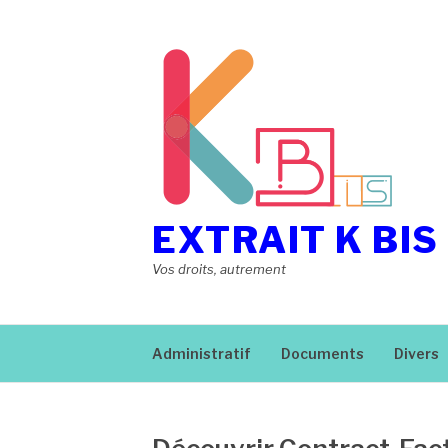
Aller
au
contenu
EXTRAIT K BIS
Vos droits, autrement
Administratif
Documents
Divers