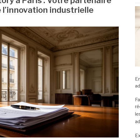
ry à Paris : Votre partenaire
l’innovation industrielle
En
ad
Fa
ré
le
ad
Ex