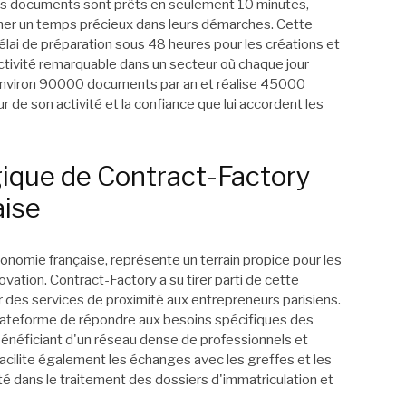
 les documents sont prêts en seulement 10 minutes,
ner un temps précieux dans leurs démarches. Cette
élai de préparation sous 48 heures pour les créations et
activité remarquable dans un secteur où chaque jour
 environ 90000 documents par an et réalise 45000
eur de son activité et la confiance que lui accordent les
gique de Contract-Factory
aise
conomie française, représente un terrain propice pour les
vation. Contract-Factory a su tirer parti de cette
r des services de proximité aux entrepreneurs parisiens.
 plateforme de répondre aux besoins spécifiques des
bénéficiant d'un réseau dense de professionnels et
facilite également les échanges avec les greffes et les
ité dans le traitement des dossiers d'immatriculation et